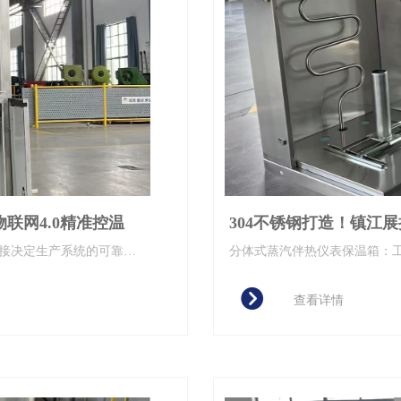
联网4.0精准控温
304不锈钢打造！镇江
直接决定生产系统的可靠
分体式蒸汽伴热仪表保温箱：
工业保温领域革新方案
智能仪表保温箱柜​​，以颠覆
뀹
油化工、制药食品、环境监
查看详情